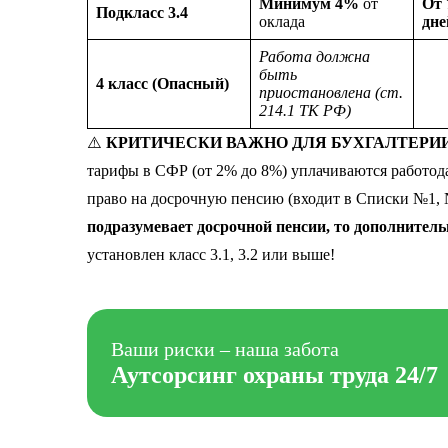
Минимум 4%
от
От 
Подкласс 3.4
оклада
дне
Работа должна
быть
4 класс (Опасный)
приостановлена (ст.
214.1 ТК РФ)
⚠️
КРИТИЧЕСКИ ВАЖНО ДЛЯ БУХГАЛТЕРИИ (с
тарифы в СФР (от 2% до 8%) уплачиваются работо
право на досрочную пенсию (входит в Списки №1, 
подразумевает досрочной пенсии, то дополните
установлен класс 3.1, 3.2 или выше!
Ваши риски – наша забота
Аутсорсинг охраны труда 24/7