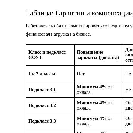
Таблица: Гарантии и компенсации 
Работодатель обязан компенсировать сотрудникам ущ
финансовая нагрузка на бизнес.
До
Класс и подкласс
Повышение
оп
СОУТ
зарплаты (доплата)
отп
1 и 2 классы
Нет
Нет
Минимум 4%
от
Подкласс 3.1
Нет
оклада
Минимум 4%
от
От 
Подкласс 3.2
оклада
дне
Минимум 4%
от
От 
Подкласс 3.3
оклада
дне