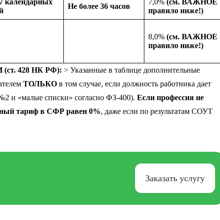
7 календарных
7,0%
(см. ВАЖНОЕ
Не более 36 часов
й
правило ниже!)
8,0%
(см. ВАЖНОЕ
правило ниже!)
т. 428 НК РФ):
> Указанные в таблице дополнительные
дателем
ТОЛЬКО
в том случае, если должность работника дает
№2 и «малые списки» согласно ФЗ-400).
Если профессия не
льный тариф в СФР равен 0%
, даже если по результатам СОУТ
Заказать услугу