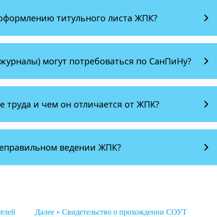
 оформлению титульного листа ЖПК?
журналы) могут потребоваться по СанПиНу?
е труда и чем он отличается от ЖПК?
неправильном ведении ЖПК?
телей
Далее »
Свидетельство о прохождении СОУТ