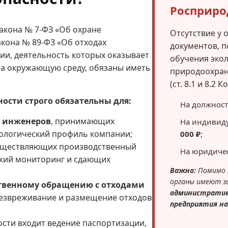
Росприро
закона № 7-ФЗ «Об охране
Отсутствие у 
акона № 89-ФЗ «Об отходах
документов, 
ции, деятельность которых оказывает
обучения экол
на окружающую среду, обязаны иметь
природоохран
(ст. 8.1 и 8.2 
ости строго обязательны для:
На должнос
х инженеров
, принимающих
На индивид
ологический профиль компании;
000 ₽
;
существляющих производственный
На юридиче
ский мониторинг и сдающих
Важно:
Помимо 
органы имеют за
ственному обращению с отходами
административ
обезвреживание и размещение отходов
предприятия на
сти входит ведение паспортизации,