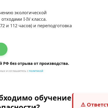
чению экологической
тходами I-IV класса.
 и 112 часов) и переподготовка
.
й РФ без отрыва от производства.
нных и соглашаетесь с
политикой
обходимо обучение
⚠️ Ответ
опасности?