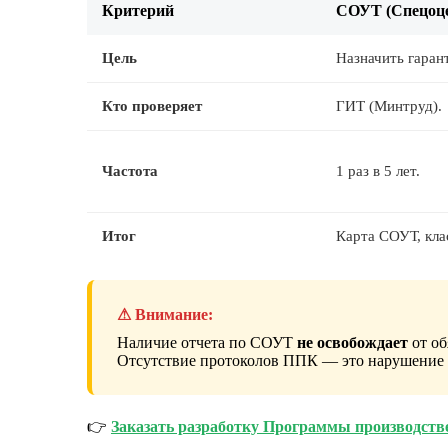
Критерий
СОУТ (Спецоц
Цель
Назначить гаран
Кто проверяет
ГИТ (Минтруд).
Частота
1 раз в 5 лет.
Итог
Карта СОУТ, кла
⚠ Внимание:
Наличие отчета по СОУТ
не освобождает
от об
Отсутствие протоколов ППК — это нарушение с
👉
Заказать разработку Программы производств