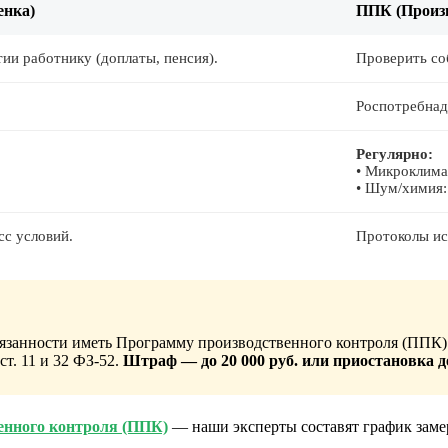
енка)
ППК (Произ
тии работнику (доплаты, пенсия).
Проверить со
Роспотребнад
Регулярно:
• Микроклимат
• Шум/химия:
сс условий.
Протоколы ис
язанности иметь Программу производственного контроля (ППК)
т. 11 и 32 ФЗ-52.
Штраф — до 20 000 руб. или приостановка де
енного контроля (ППК)
— наши эксперты составят график замер