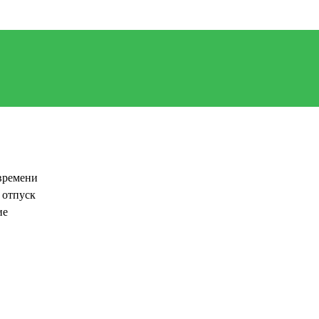
времени
 отпуск
ие