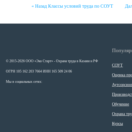
Навигация
« Назад
Классы условий труда по СОУТ
Дал
по
записям
Популяр
© 2015-2026 ООО «Эко Старт» - Охрана труда в Казани и РФ
СОУТ
ОГРН 105 162 203 7664 ИНН 165 509 24 06
Оценка пр
Мы в социальных сетях:
Аутсорсинг
Производс
Обучение
Охрана тру
Курсы